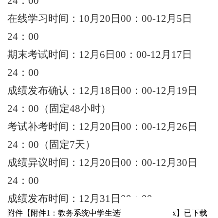
24：00
在
线
学
习
时
间
：
1
0
月
2
0
日
0
0
：
0
0
-
12月5日
2
4
：
0
0
期
末
考
试
时
间
：
1
2
月
6
日
0
0
：
0
0
-
1
2
月
1
7
日
2
4
：
0
0
成
绩
发
布
确
认
：
1
2
月
1
8
日
0
0
：
0
0
-
1
2
月
1
9日
24
：
0
0
（
固
定
4
8
小
时
）
考
试
补
考
时
间
：
1
2
月
2
0
日
0
0
：
0
0
-
1
2
月
2
6日
24
：
0
0
（
固
定
7
天
）
成
绩
异
议
时
间
：
1
2
月
2
0
日
0
0
：
0
0
-
1
2月30
日
2
4
：
0
0
成
绩
发
布
时
间
：
1
2
月
3
1
日
0
0
：
0
0
选
课
时
间
附件【
附件1：教务系统中学生选课操作流程.docx
】
已下载