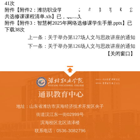
41
次
2
0
2
5
年
1
0
月
1
0
日
8
:
附件【
附件2：潍坊职业学院2025-2026学年第一学期网络公
共选修课课程清单.xls
】
已下载
53
次
附件【
附件3：智慧树2025年网络选修课学生手册.pptx
】
已
下载
38
次
上一条：关于举办第127场人文与思政讲座的通知
下一条：关于举办第126场人文与思政讲座的通知
【
关闭窗口
】
地址：山东省潍坊市滨海经济技术开发区央子
街道汉江东一街02999号
滨海校区北区清泽楼
联系电话：0536-3082796